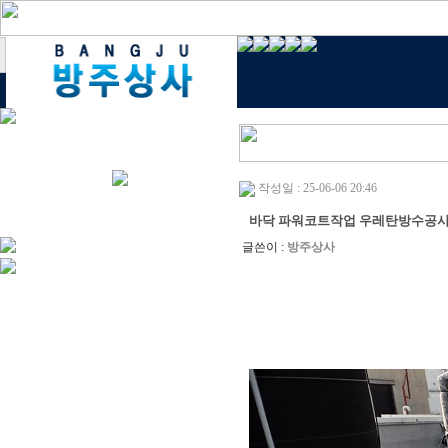
작성일 : 25-06-06 20:46
바닥 파워코트작업 우레탄방수공
글쓴이 :
방주상사